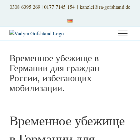
Skip
0308 6395 269
|
0177 7145 154
|
kanzlei@ra-gofshtand.de
to
content
Временное убежище в
Германии для граждан
России, избегающих
мобилизации.
View
Larger
Временное убежище
Image
в Германии для