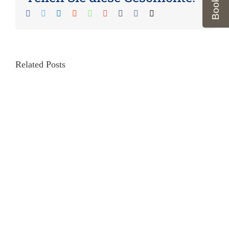
Facebook
Twitter
LinkedIn
Reddit
Whatsapp
Google+
Tumblr
Vk
Email
Related Posts