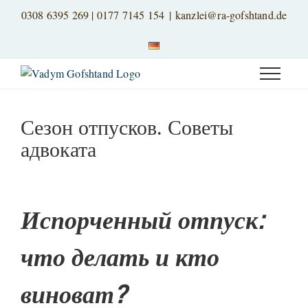
Skip
0308 6395 269
|
0177 7145 154
|
kanzlei@ra-gofshtand.de
to
content
Сезон отпусков. Советы
адвоката
View
Larger
Испорченный отпуск:
Image
что делать и кто
виноват?